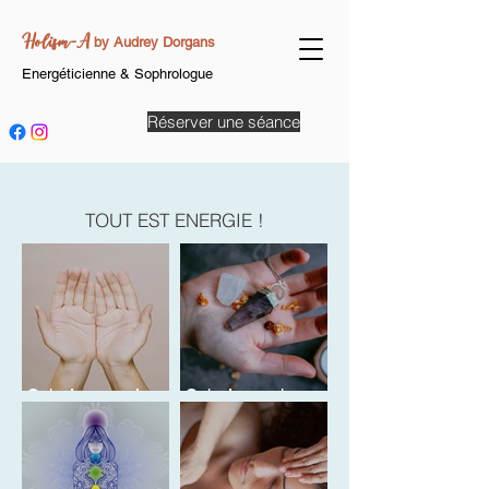
Holism-A
by Audrey Dorgans
Energéticienne & Sophrologue
Réserver une séance
TOUT EST ENERGIE !
Qu'est-ce que le
Qu'est-ce qu'un
Magnétisme ?
Soin énergétique ?