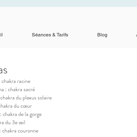
il
Séances & Tarifs
Blog
as
 chakra racine
a : chakra sacré
chakra du plexus solaire
chakra du cœur
 chakra de la gorge
ra du 3e œil
: chakra couronne