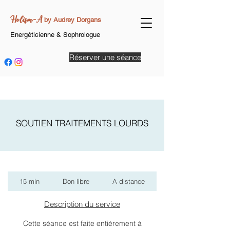
Holism-A
by Audrey Dorgans
Energéticienne & Sophrologue
Réserver une séance
SOUTIEN TRAITEMENTS LOURDS
Don
15 min
1
libre
Don libre
A distance
5
m
Description du service
i
n
Cette séance est faite entièrement à