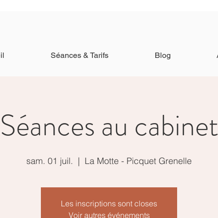
il
Séances & Tarifs
Blog
Séances au cabine
sam. 01 juil.
  |  
La Motte - Picquet Grenelle
Les inscriptions sont closes
Voir autres événements