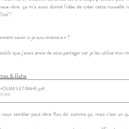
ieux-être. ça m'a aussi donné l'idée de créer cette nouvelle r
Etre
" !
ment savoir si je suis stressé.e » ?
outils que j'avais envie de vous partager car je les utilise moi-
olmes & Rahe
ess HOLMES ET RAHE
.pdf
 312KB
 vous sembler peut-être flou dit comme ça, mais c'est un que