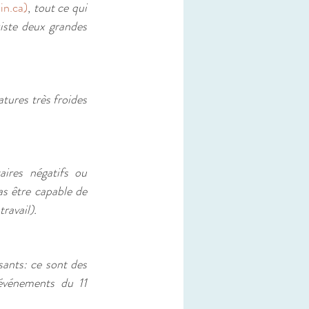
in.ca)
, 
tout ce qui 
iste deux grandes 
ures très froides 
ires négatifs ou 
s être capable de 
ravail).
ants: ce sont des 
événements du 11 