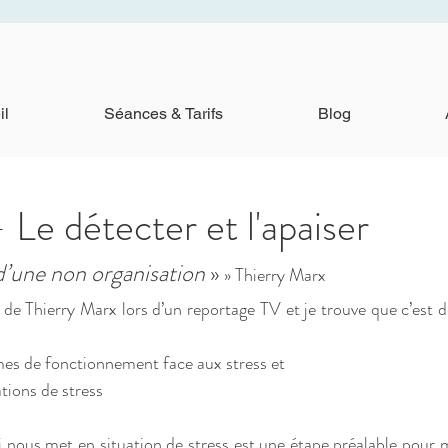
il
Séances & Tarifs
Blog
 Le détecter et l'apaiser
 d’une non organisation
 »
 » Thierry Marx
 de Thierry Marx lors d’un reportage TV et je trouve que c’est d
es de fonctionnement face aux stress et 
tions de stress
ui nous met en situation de stress est une étape préalable pour 