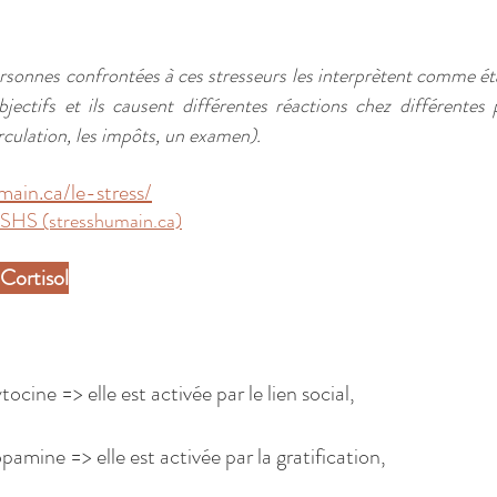
sonnes confrontées à ces stresseurs les interprètent comme étan
jectifs et ils causent différentes réactions chez différentes p
circulation, les impôts, un examen).
main.ca/le-stress/
SHS (stresshumain.ca)
 Cortisol
ocine => elle est activée par le lien social,
amine => elle est activée par la gratification,