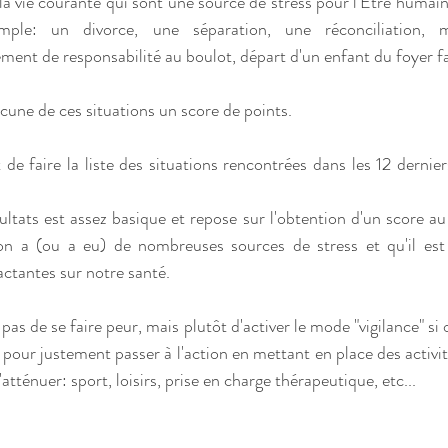
de la vie courante qui sont une source de stress pour l'Etre humain
ple: un divorce, une séparation, une réconciliation, mal
t de responsabilité au boulot, départ d'un enfant du foyer fami
acune de ces situations un score de points.
e faire la liste des situations rencontrées dans les 12 derniers
sultats est assez basique et repose sur l'obtention d'un score a
on a (ou a eu) de nombreuses sources de stress et qu'il est 
tantes sur notre santé.
t pas de se faire peur, mais plutôt d'activer le mode "vigilance" s
 pour justement passer à l'action en mettant en place des activi
l'atténuer: sport, loisirs, prise en charge thérapeutique, etc...