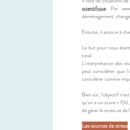
Il liste les situations 
scientifique
. Par exem
déménagement, changemen
Ensuite, il associe à ch
Le but pour nous étant d
total.
L'interprétation des ré
peut considérer que l'
considérer comme impac
Bien sûr, l'objectif n'es
qu'on a un score > 150,
de gérer le stress et de 
Les sources de stress