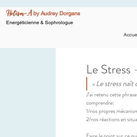
Holism-A
by Audrey Dorgans
Energéticienne & Sophrologue
Accue
Le Stress -
Le stress naît
« 
J’ai retenu cette phrase
comprendre:
1/nos propres mécanism
2/nos réactions en situa
Faire le point sur ce q