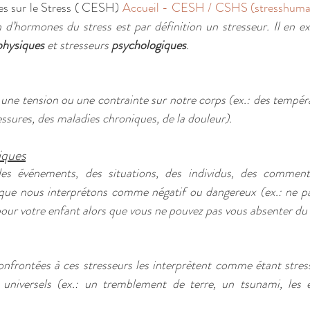
es sur le Stress ( CESH) 
Accueil - CESH / CSHS (stresshuma
d’hormones du stress est par définition un stresseur. Il en ex
physiques
 et stresseurs 
psychologiques
.
une tension ou une contrainte sur notre corps (ex.: des températ
essures, des maladies chroniques, de la douleur).
iques
es événements, des situations, des individus, des commenta
que nous interprétons comme négatif ou dangereux (ex.: ne pa
our votre enfant alors que vous ne pouvez pas vous absenter du t
nfrontées à ces stresseurs les interprètent comme étant stress
t universels (ex.: un tremblement de terre, un tsunami, les 