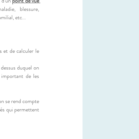
 d'un 
point de vue 
adie, blessure, 
lial, etc...
 et de calculer le 
u dessus duquel on 
important de les 
i on se rend compte 
tés qui permettent 