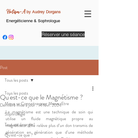
Holism-A
by Audrey Dorgans
Energéticienne & Sophrologue
Réserver une séance
Post
Tous les posts
Tous les posts
Qu'est-ce que le Magnétisme ?
Mieux se Connaitre pour Mieux-Etre
Dernière mise à jour :
14 févr. 2024
Le magnétisme est une technique de soin qui 
Sophrologie
utilise un fluide magnétique propre au 
Tout est énergie !
magnétiseur. Elle relève plus d’un don transmis de 
génération en génération que d’une méthode 
Qu'est-ce que ?